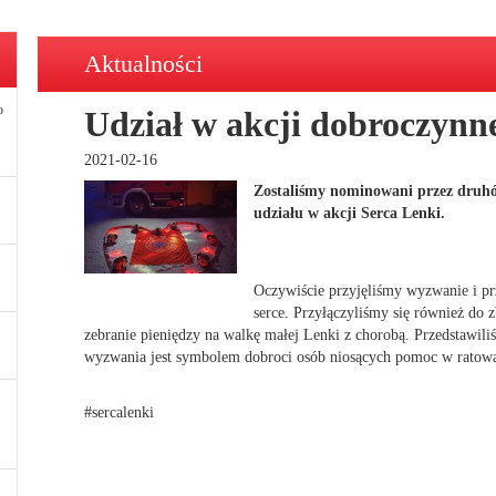
Aktualności
o
Udział w akcji dobroczynn
2021-02-16
Zostaliśmy nominowani przez druh
udziału w akcji Serca Lenki.
Oczywiście przyjęliśmy wyzwanie i pr
serce. Przyłączyliśmy się również do z
zebranie pieniędzy na walkę małej Lenki z chorobą. Przedstawili
wyzwania jest symbolem dobroci osób niosących pomoc w ratowa
#sercalenki